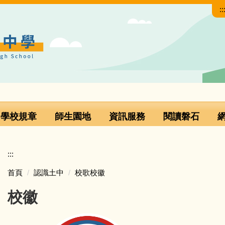
::
學校規章
師生園地
資訊服務
閱讀磐石
:::
首頁
認識土中
校歌校徽
校徽