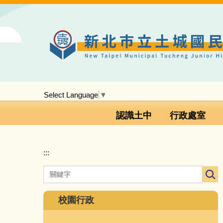
跳
到
主
要
內
容
區
Select Language
▼
認識土中
行政處室
:::
校園行政