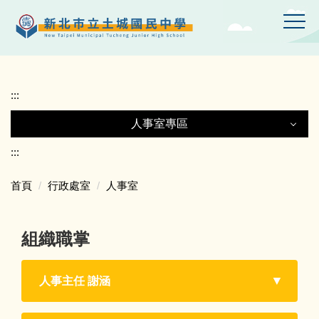
跳
到
主
要
內
容
:::
區
人事室專區
人事室專區
:::
首頁
行政處室
人事室
人事法規訊息
組織職掌
常用表單
活動訊息
人事主任 謝涵
介聘專區