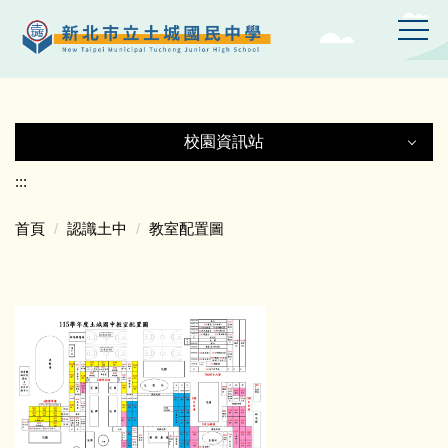
跳
到
主
要
內
容
校園資訊站
區
校園資訊站
:::
首頁
認識土中
教室配置圖
土城國中Gmail
土中YT頻道
線上設備報修
專科教室登記