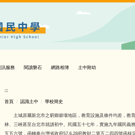
資訊服務
閱讀磐石
網路相簿
土中附幼
:::
首頁
認識土中
學校簡史
土城原屬新北市之窮鄉僻壤地區，教育設施及條件均差，教育
林、三峽甚至台北市就讀初中。民國五十七年，實施九年國民義務教
五五六號，函轉奉台灣省政府57.6.28府教財二第五二四四號