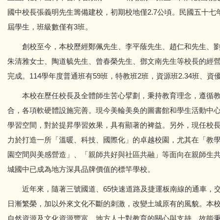
國中校長張義明先生籌備建校，初期校地僅2.7公頃。民國五十
屆學生，班級數僅有3班。
創校至今，本校歷經鄭佩先生、李平蔭先生、趙仁和先生、劉
朱清雅女士、陶道毓先生、曾春榮先生、鄧文南先生等校長的經營
完成。114學年度普通班有59班，特教班2班，資源班2.34班、資
本校在歷任校長及全體師生苦心擘劃，秉持教育理念，遵循教
合，各項軟硬體設施完善。現今美輪美奂的圖書館和學生活動中
學習空間，對於提昇學習效果，具有顯著的裨益。另外，現任校
力於打造一所「溫暖、科技、國際化」的卓越校園，尤其在「教
園空間與美感營造」、「親師共好與社區共融」等面向在親師生
城國中已成為地方深具品牌價值的標竿學校。
近年來，隨著三號國道、65快速道路及捷運板南線的通車，交
日漸繁榮，加以外來文化不斷的刺激，改變土城原有的風貌。本
自然資源及文化資源豐富，地方人士對教育的關心與支持，故能