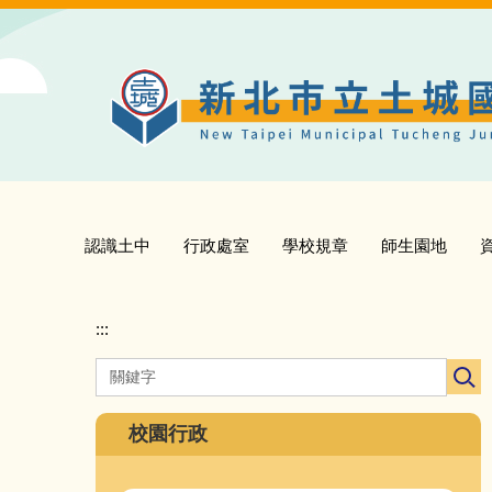
跳
到
主
要
內
容
區
認識土中
行政處室
學校規章
師生園地
:::
校園行政