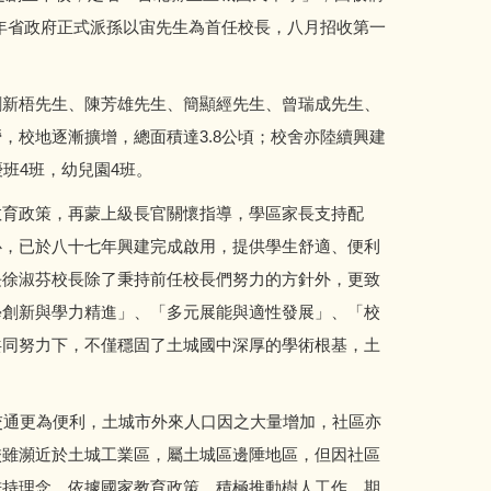
七年省政府正式派孫以宙先生為首任校長，八月招收第一
新梧先生、陳芳雄先生、簡顯經先生、曾瑞成先生、
，校地逐漸擴增，總面積達3.8公頃；校舍亦陸續興建
優班4班，幼兒園4班。
育政策，再蒙上級長官關懷指導，學區家長支持配
心，已於八十七年興建完成啟用，提供學生舒適、便利
長徐淑芬校長除了秉持前任校長們努力的方針外，更致
學創新與學力精進」、「多元展能與適性發展」、「校
共同努力下，不僅穩固了土城國中深厚的學術根基，土
通更為便利，土城市外來人口因之大量增加，社區亦
校雖瀕近於土城工業區，屬土城區邊陲地區，但因社區
秉持理念，依據國家教育政策，積極推動樹人工作，期