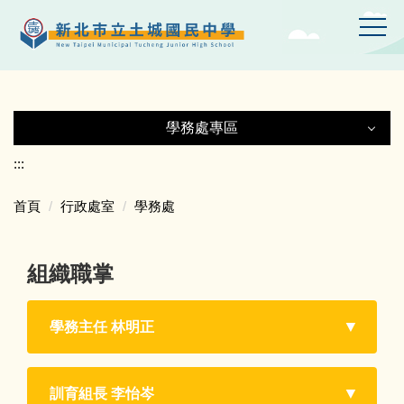
跳
到
主
要
內
容
學務處專區
區
學務處專區
:::
首頁
行政處室
學務處
生活榮譽競賽
組織職掌
友善校園專區
交通安全專區
學務主任 林明正
反菸檳專區
訓育組長 李怡岑