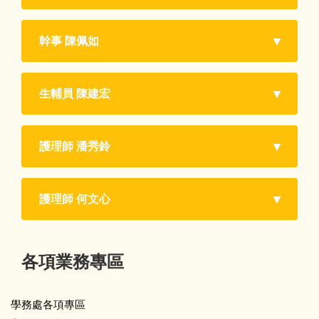
運動校隊專區
幹事 陳佩如
SH150暨健康體適能專區
生輔員 陳建宏
相關規定
遺失物專區
護理師 潘秀鈴
導師遴聘委員會
護理師 何文心
防災教育專區
各項業務專區
學務處各項專區