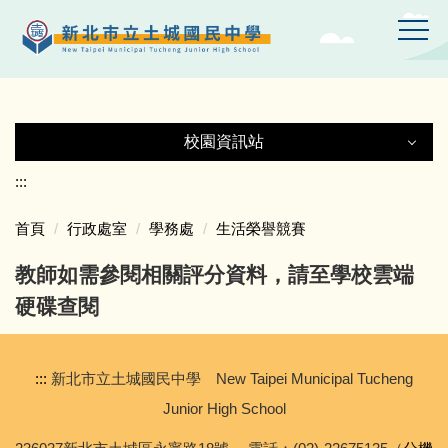
跳
到
主
要
內
容
校園資訊站
區
校園資訊站
:::
首頁
行政處室
學務處
生活榮譽競賽
土城國中Gmail
教師如需參閱相關評分資料，請至學校雲端
土中YT頻道
硬碟查閱
線上設備報修
:::
新北市立土城國民中學 New Taipei Municipal Tucheng
專科教室登記
Junior High School