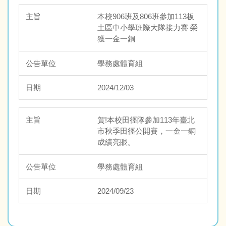
本校906班及806班參加113板
環境教育專區
土區中小學班際大隊接力賽 榮
獲一金一銅
校內各項運動競賽專區
學務處體育組
運動校隊專區
2024/12/03
SH150暨健康體適能專區
賀!本校田徑隊參加113年臺北
相關規定
市秋季田徑公開賽，一金一銅
成績亮眼。
遺失物專區
學務處體育組
導師遴聘委員會
2024/09/23
防災教育專區