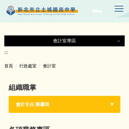
跳
到
主
要
內
容
會計室專區
區
會計室專區
:::
首頁
行政處室
會計室
會計室公告
組織職掌
會計相關文件
會計相關法規
會計主任 陳馨琪