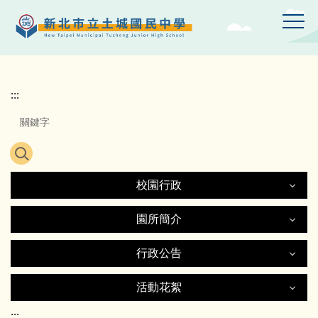
跳
到
主
要
內
容
:::
區
校園行政
校園行政
園所簡介
園所簡介
行政公告
認識土中
行政公告
活動花絮
歷史沿革
行政處室
活動花絮
:::