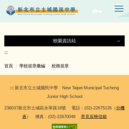
跳
到
主
要
內
容
校園資訊站
區
校園資訊站
:::
首頁
學校規章彙編
校務規章
土城國中Gmail
土中YT頻道
:::
新北市立土城國民中學 New Taipei Municipal Tucheng
Junior High School
線上設備報修
236037新北市土城區永寧路18號 電話：(02)-22675135（
分機
表
） 傳真：(02)-22670048
意見反映信箱
專科教室登記