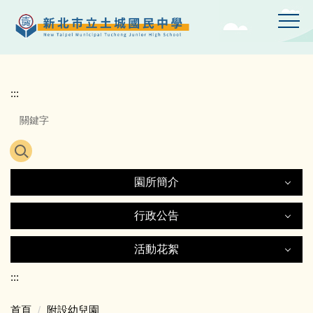
跳
到
主
要
內
容
:::
區
園所簡介
園所簡介
行政公告
行政公告
活動花絮
歷史沿革
活動花絮
:::
最新消息
幼兒園首頁
首頁
附設幼兒園