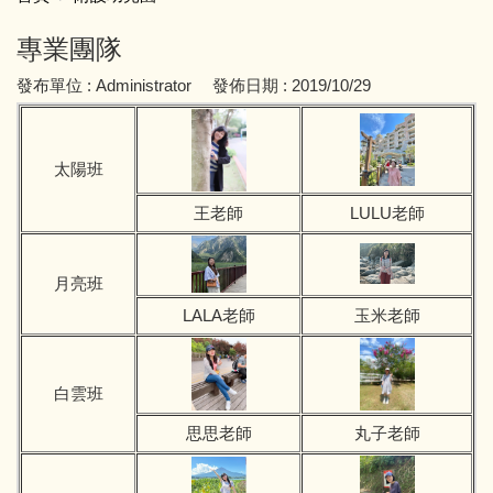
全園性活動
招生資訊
理念願景
專業團隊
收退費標準
發布單位 :
教育目標
Administrator
發佈日期 :
2019/10/29
作息表
行政組織
太陽班
餐點表
專業團隊
王老師
LULU老師
環境介紹
月亮班
母語專區
LALA老師
玉米老師
白雲班
思思老師
丸子老師