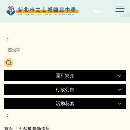
跳
到
主
要
內
容
:::
區
園所簡介
園所簡介
行政公告
行政公告
活動花絮
歷史沿革
活動花絮
:::
最新消息
幼兒園首頁
首頁
幼兒園最新消息