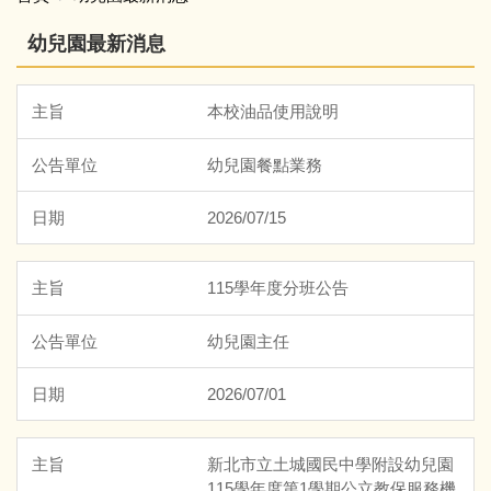
全園性活動
招生資訊
理念願景
幼兒園最新消息
收退費標準
教育目標
本校油品使用說明
作息表
行政組織
幼兒園餐點業務
餐點表
專業團隊
2026/07/15
環境介紹
115學年度分班公告
母語專區
幼兒園主任
2026/07/01
新北市立土城國民中學附設幼兒園
115學年度第1學期公立教保服務機