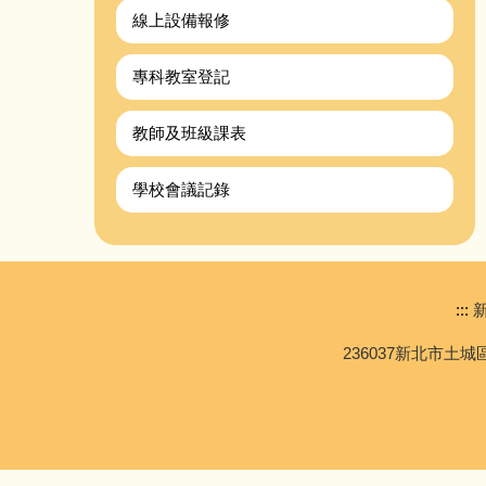
線上設備報修
專科教室登記
教師及班級課表
學校會議記錄
:::
新
236037新北市土城區