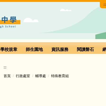
::
學校規章
師生園地
資訊服務
閱讀磐石
:::
首頁
行政處室
輔導處
特殊教育組