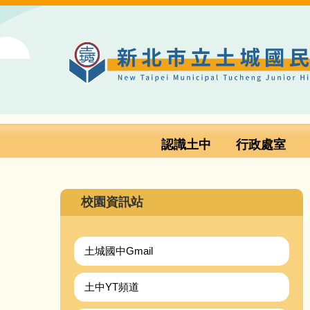
跳
到
主
要
內
容
區
認識土中
行政處室
校園資訊站
土城國中Gmail
土中YT頻道