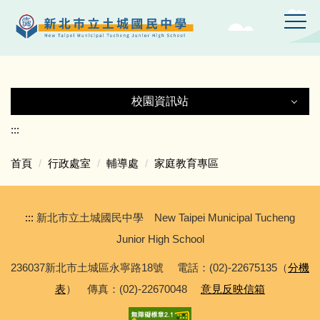
跳
到
主
要
內
容
校園資訊站
區
校園資訊站
:::
首頁
行政處室
輔導處
家庭教育專區
土城國中Gmail
土中YT頻道
:::
新北市立土城國民中學 New Taipei Municipal Tucheng
Junior High School
線上設備報修
236037新北市土城區永寧路18號 電話：(02)-22675135（
分機
表
） 傳真：(02)-22670048
意見反映信箱
專科教室登記