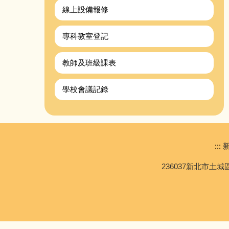
線上設備報修
專科教室登記
教師及班級課表
學校會議記錄
:::
新
236037新北市土城區