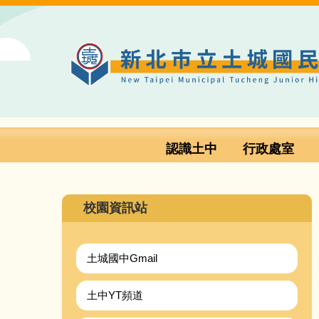
跳
到
主
要
內
容
區
認識土中
行政處室
校園資訊站
土城國中Gmail
土中YT頻道