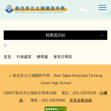
跳
到
主
要
內
容
校園資訊站
區
校園資訊站
:::
首頁
行政處室
輔導處
家長日專區
土城國中Gmail
土中YT頻道
:::
新北市立土城國民中學 New Taipei Municipal Tucheng
Junior High School
線上設備報修
236037新北市土城區永寧路18號 電話：(02)-22675135（
分機
表
） 傳真：(02)-22670048
意見反映信箱
專科教室登記