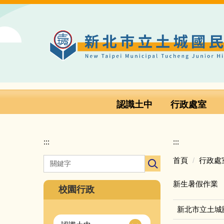
跳
到
主
要
內
容
區
認識土中
行政處室
:::
:::
首頁
行政處
新生暑假作業
校園行政
新北市立土城