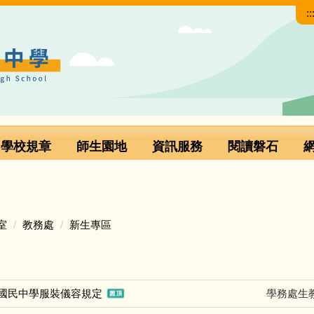
::
學校規章
師生園地
資訊服務
閱讀磐石
室
教務處
新生專區
國民中學服裝儀容規定
學務處生