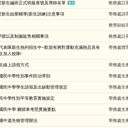
年度新生編班正式班級座號及導師名單
教務處註
度新生始業輔導(新生訓練)注意事項
學務處訓
教學副組
繡學號以及制服販售相關事項
教務處註
代表隊新生熱列招生中~歡迎有興對運動充滿熱且具有
學務處體
生加入校隊!
生線上請假方式
學務處生
國民中學性別事件防治準則
學務處生
國民中學學生請假及出缺勤管理規定
學務處生
民中學性別平等教育實施規定
學務處生
國民中學 腳踏車考照實施要點
學務處生
國中遺失物管理辦法
學務處生