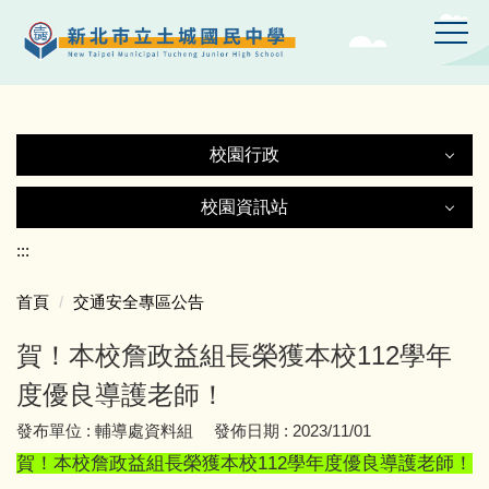
跳
到
主
要
內
容
校園行政
區
校園行政
校園資訊站
校園資訊站
:::
認識土中
首頁
交通安全專區公告
土城國中Gmail
行政處室
賀！本校詹政益組長榮獲本校112學年
土中YT頻道
附設幼兒園
度優良導護老師！
發布單位 :
輔導處資料組
發佈日期 :
2023/11/01
線上設備報修
師生園地
賀！本校詹政益組長榮獲本校112學年度優良導護老師！