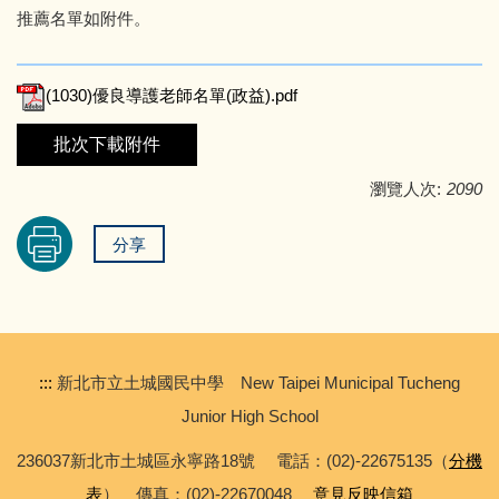
專科教室登記
資訊服務
推薦名單如附件。
教師及班級課表
校園行事曆
(1030)優良導護老師名單(政益).pdf
學校會議記錄
學校規章彙編
批次下載附件
瀏覽人次:
2090
分享
:::
新北市立土城國民中學 New Taipei Municipal Tucheng
Junior High School
236037新北市土城區永寧路18號 電話：(02)-22675135（
分機
表
） 傳真：(02)-22670048
意見反映信箱