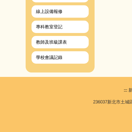
線上設備報修
專科教室登記
教師及班級課表
學校會議記錄
:::
新
236037新北市土城區