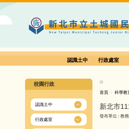
跳
到
主
要
內
容
區
認識土中
行政處室
:::
校園行政
首頁
科學教
認識土中
新北市1
發布單位 :
教
行政處室