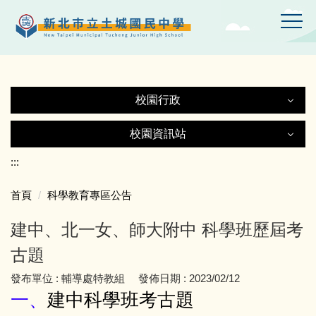
跳
到
主
要
內
容
校園行政
區
校園行政
校園資訊站
校園資訊站
:::
認識土中
首頁
科學教育專區公告
土城國中Gmail
行政處室
建中、北一女、師大附中 科學班歷屆考
土中YT頻道
附設幼兒園
古題
發布單位 :
輔導處特教組
發佈日期 :
2023/02/12
線上設備報修
師生園地
一、
建中科學班考古題