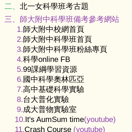
專科教室登記
資訊服務
二、
北一女科學班考古題
三、師大附中科學班備考參考網站
教師及班級課表
校園行事曆
1.
師大附中校網首頁
學校會議記錄
學校規章彙編
2.
師大附中科學班首頁
3.
師大附中科學班粉絲專頁
4.
科學online FB
5.
99課綱學習資源
6.
國中科學奧林匹亞
7.
高中基礎科學實驗
8.
台大普化實驗
9.
成大普物實驗室
10.
It's AumSum time
(youtube)
11.
Crash Course
(youtube)