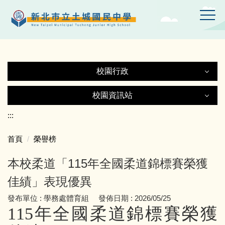
跳
到
主
要
內
容
校園行政
區
校園行政
校園資訊站
校園資訊站
:::
認識土中
首頁
榮譽榜
土城國中Gmail
行政處室
本校柔道「115年全國柔道錦標賽榮獲
土中YT頻道
附設幼兒園
佳績」表現優異
發布單位 :
學務處體育組
發佈日期 :
2026/05/25
線上設備報修
師生園地
115
年全國柔道錦標賽榮獲