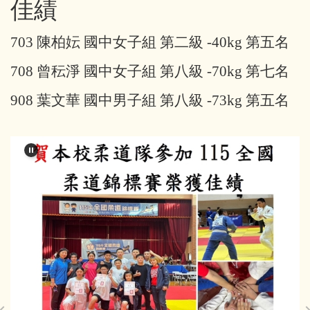
佳績
專科教室登記
資訊服務
703
陳柏妘 國中女子組 第二級 -40kg 第五名
教師及班級課表
校園行事曆
708
曾秐淨 國中女子組 第八級 -70kg 第七名
學校會議記錄
學校規章彙編
908
葉文華 國中男子組 第八級 -73kg 第五名