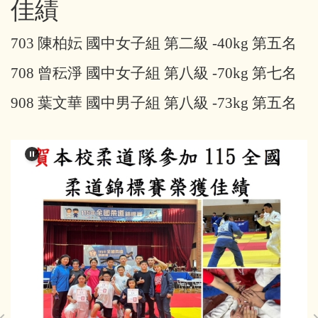
佳績
專科教室登記
資訊服務
703
陳柏妘 國中女子組 第二級 -40kg 第五名
教師及班級課表
校園行事曆
708
曾秐淨 國中女子組 第八級 -70kg 第七名
學校會議記錄
學校規章彙編
908
葉文華 國中男子組 第八級 -73kg 第五名