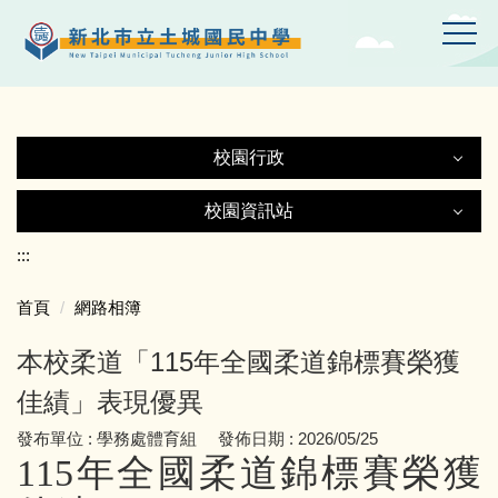
跳
到
主
要
內
容
校園行政
區
校園行政
校園資訊站
校園資訊站
:::
認識土中
首頁
網路相簿
土城國中Gmail
行政處室
本校柔道「115年全國柔道錦標賽榮獲
土中YT頻道
附設幼兒園
佳績」表現優異
發布單位 :
學務處體育組
發佈日期 :
2026/05/25
線上設備報修
師生園地
115
年全國柔道錦標賽榮獲