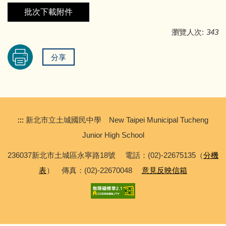
專科教室登記
資訊服務
批次下載附件
教師及班級課表
校園行事曆
瀏覽人次:
343
學校會議記錄
分享
學校規章彙編
:::
新北市立土城國民中學 New Taipei Municipal Tucheng
Junior High School
236037新北市土城區永寧路18號 電話：(02)-22675135（
分機
表
） 傳真：(02)-22670048
意見反映信箱