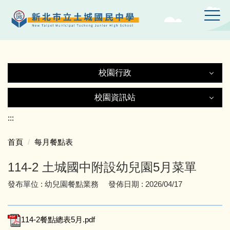
跳
到
主
要
內
容
校園行政
區
校園行政
校園資訊站
校園資訊站
:::
認識土中
首頁
每月餐點表
土城國中Gmail
行政處室
114-2 土城國中附設幼兒園5月菜單
土中YT頻道
附設幼兒園
發布單位 :
幼兒園餐點業務
發佈日期 :
2026/04/17
線上設備報修
師生園地
114-2餐點總表5月.pdf