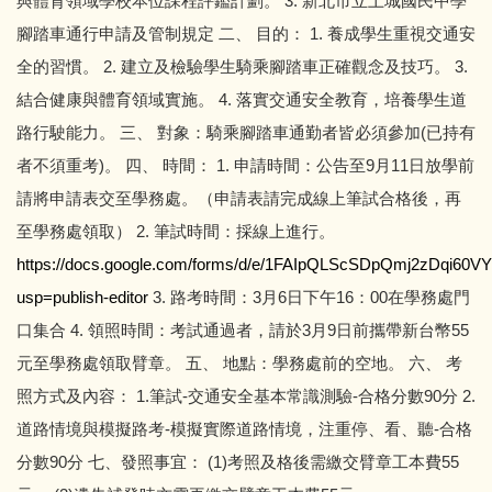
與體育領域學校本位課程評鑑計劃。 3. 新北市立土城國民中學
專科教室登記
資訊服務
腳踏車通行申請及管制規定 二、 目的： 1. 養成學生重視交通安
教師及班級課表
全的習慣。 2. 建立及檢驗學生騎乘腳踏車正確觀念及技巧。 3.
校園行事曆
結合健康與體育領域實施。 4. 落實交通安全教育，培養學生道
學校會議記錄
學校規章彙編
路行駛能力。 三、 對象：騎乘腳踏車通勤者皆必須參加(已持有
者不須重考)。 四、 時間： 1. 申請時間：公告至9月11日放學前
請將申請表交至學務處。（申請表請完成線上筆試合格後，再
至學務處領取） 2. 筆試時間：採線上進行。
https://docs.google.com/forms/d/e/1FAIpQLScSDpQmj2zDqi60
usp=publish-editor
3. 路考時間：3月6日下午16：00在學務處門
口集合 4. 領照時間：考試通過者，請於3月9日前攜帶新台幣55
元至學務處領取臂章。 五、 地點：學務處前的空地。 六、 考
照方式及內容： 1.筆試-交通安全基本常識測驗-合格分數90分 2.
道路情境與模擬路考-模擬實際道路情境，注重停、看、聽-合格
分數90分 七、發照事宜： (1)考照及格後需繳交臂章工本費55