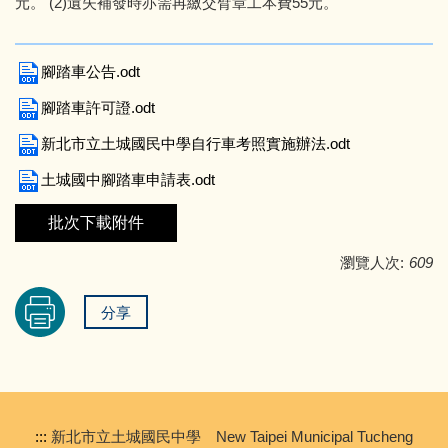
元。 (2)遺失補發時亦需再繳交臂章工本費55元。
腳踏車公告.odt
腳踏車許可證.odt
新北市立土城國民中學自行車考照實施辦法.odt
土城國中腳踏車申請表.odt
批次下載附件
瀏覽人次:
609
分享
:::
新北市立土城國民中學 New Taipei Municipal Tucheng