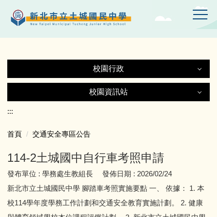
跳
到
主
要
內
容
校園行政
區
校園行政
校園資訊站
校園資訊站
:::
認識土中
首頁
交通安全專區公告
土城國中Gmail
行政處室
114-2土城國中自行車考照申請
土中YT頻道
附設幼兒園
發布單位 :
學務處生教組長
發佈日期 :
2026/02/24
新北市立土城國民中學 腳踏車考照實施要點 一、 依據： 1. 本
線上設備報修
師生園地
校114學年度學務工作計劃和交通安全教育實施計劃。 2. 健康