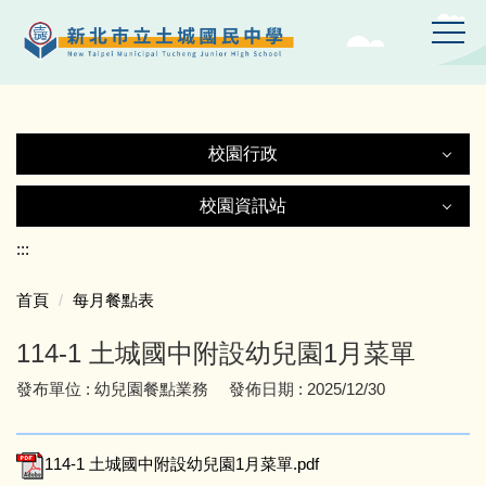
跳
到
主
要
內
容
校園行政
區
校園行政
校園資訊站
校園資訊站
:::
認識土中
首頁
每月餐點表
土城國中Gmail
行政處室
114-1 土城國中附設幼兒園1月菜單
土中YT頻道
附設幼兒園
發布單位 :
幼兒園餐點業務
發佈日期 :
2025/12/30
線上設備報修
師生園地
114-1 土城國中附設幼兒園1月菜單.pdf