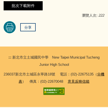
專科教室登記
資訊服務
批次下載附件
教師及班級課表
校園行事曆
瀏覽人次:
222
學校會議記錄
分享
學校規章彙編
:::
新北市立土城國民中學 New Taipei Municipal Tucheng
Junior High School
236037新北市土城區永寧路18號 電話：(02)-22675135（
分機
表
） 傳真：(02)-22670048
意見反映信箱