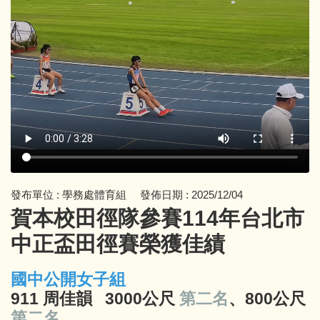
專科教室登記
資訊服務
教師及班級課表
校園行事曆
學校會議記錄
學校規章彙編
發布單位 :
學務處體育組
發佈日期 :
2025/12/04
賀本校田徑隊參賽114年台北市
中正盃田徑賽榮獲佳績
國中公開女子組
911 周佳韻 3000公尺
第二名
、800公尺
第二名