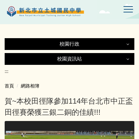
跳
到
主
要
內
容
校園行政
區
校園行政
校園資訊站
校園資訊站
:::
認識土中
首頁
網路相簿
土城國中Gmail
行政處室
賀~本校田徑隊參加114年台北市中正盃
土中YT頻道
附設幼兒園
田徑賽榮獲三銀二銅的佳績!!!
線上設備報修
師生園地