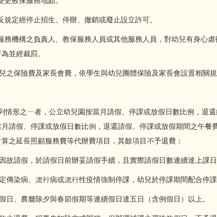
更教保服務地點。
定經停止招生、停辦、撤銷或廢止設立許可。
機構之負責人、教保服務人員或其他服務人員，對幼兒有身心虐
行為並經裁罰。
之保險費及家長會費，依學生與幼兒團體保險及家長會設置
列情形之ㄧ者，公立幼兒園按當月請假、停課或放假日數比例，退還
當月請假、停課或放假日數比例，退還請假、停課或放假期間之午餐
計算之延長照顧服務費等代辦費項目，其餘項目不予退費：
請假，於請假日前辦妥請假手續，且實際請假日數連續達上課日
染病、流行病或流行性疫情強制停課，幼兒於停課期間配合停課
、農曆除夕與春節假期等連續假日達五日（含例假日）以上。