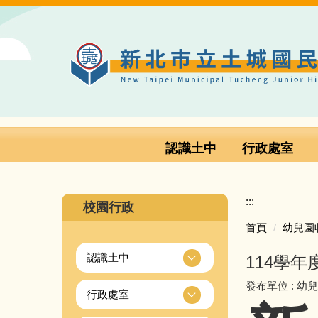
跳
到
主
要
內
容
區
認識土中
行政處室
:::
校園行政
首頁
幼兒園
認識土中
114學
發布單位 :
幼
行政處室