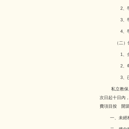
2、學期教
3、學期教保
4、學期教
（二）保險
1、全學期
2、每月收
3、已製成
私立教保服務
次日起十日內
費項目按離開
一、未經核