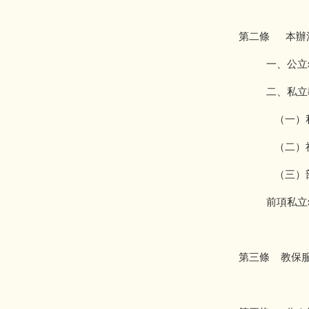
第二條 本辦
一、公立幼
二、私立教
（一）私
（二）社區
（三）部落
前項私立幼
第三條 教保