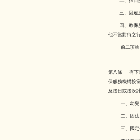
二、擅自變
三、因違反規
四、教保服務
他不當對待之
前二項幼兒
第八條 有下
保服務機構按
及按日或按次
一、幼兒因故
二、因法定傳
三、國定假日