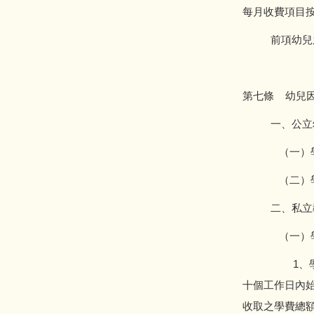
每月收費項目
前項幼兒之保
第七條 幼兒
一、公立幼
（一）學期教
（二）學期教
二、私立教
（一）學
1、學期教保
十個工作日內
收取之學費總