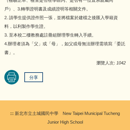
（檢驗正本、檢查是否在學區內、是否有一位直系親屬同
專科教室登記
資訊服務
戶）、3.轉學證明書及成績證明等相關文件。
教師及班級課表
2. 請學生提供證件照一張，並將檔案於建檔之後匯入學籍資
校園行事曆
料，以利製作學生證。
學校會議記錄
學校規章彙編
3. 至本校二樓教務處註冊組辦理學生轉入手續。
4.辦理者須為「父」或「母」，如父或母無法辦理需填寫「委託
書」。
瀏覽人次:
1042
分享
:::
新北市立土城國民中學 New Taipei Municipal Tucheng
Junior High School