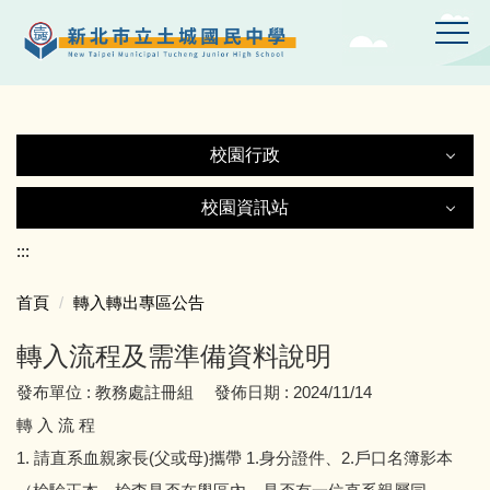
跳
到
主
要
內
容
校園行政
區
校園行政
校園資訊站
校園資訊站
:::
認識土中
首頁
轉入轉出專區公告
土城國中Gmail
行政處室
轉入流程及需準備資料說明
土中YT頻道
附設幼兒園
發布單位 :
教務處註冊組
發佈日期 :
2024/11/14
轉 入 流 程
線上設備報修
師生園地
1. 請直系血親家長(父或母)攜帶 1.身分證件、2.戶口名簿影本