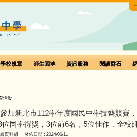
::
學校規章
師生園地
資訊服務
閱讀磐石
育活動
校參加新北市112學年度國民中學技藝競賽
8位同學得獎，3位前6名，5位佳作，全校師
導處資料組
發佈日期 :
2024/06/11