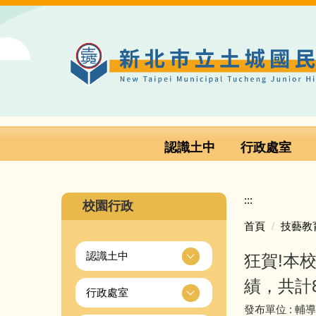
跳
到
主
要
內
容
區
認識土中
行政處室
:::
校園行政
首頁
技藝教
認識土中
狂賀!本
績，共計
行政處室
發布單位 :
輔