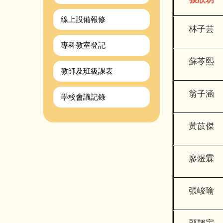
線上設備報修
林子芸
專科教室登記
蘇苓熙
教師及班級課表
翁子涵
學校會議記錄
黃苡傑
廖煜霖
張峻瑜