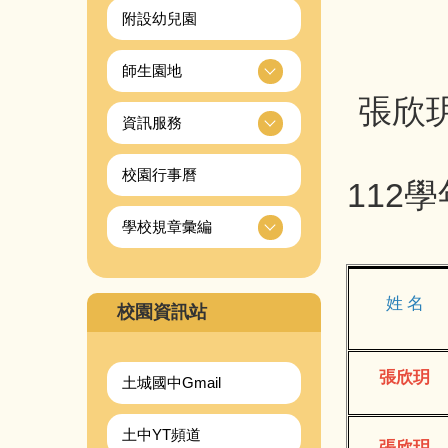
附設幼兒園
師生園地
張欣
資訊服務
校園行事曆
112
學校規章彙編
姓 名
校園資訊站
張欣玥
土城國中Gmail
土中YT頻道
張欣玥