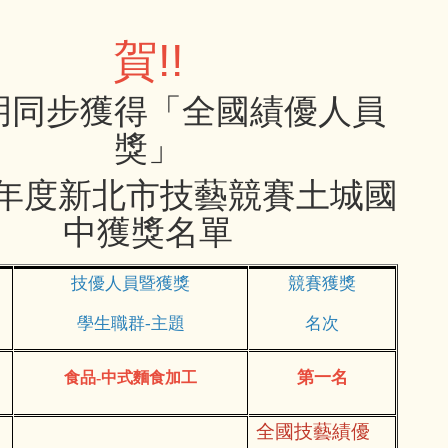
賀!!
玥同步獲得「全國績優人員
獎」
學年度新北市技藝競賽土城國
中獲獎名單
技優人員暨獲獎
競賽獲獎
學生職群-主題
名次
第一名
食品
-
中式麵食加工
全國技藝績優