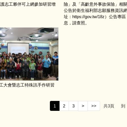
導護志工夥伴可上網參加研習增
險」及「高齡意外事故保險」相
公告於衛生福利部志願服務資訊
址：https://gov.tw/18z）公告
息，請查照。
.7志工大會暨志工特殊訊手作研習
1
2
3
>
>>
共
3
頁
到