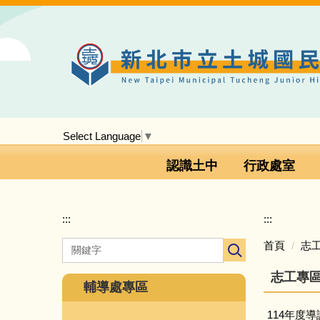
跳
到
主
要
內
容
區
Select Language
▼
認識土中
行政處室
:::
:::
首頁
志
志工專
輔導處專區
114年度