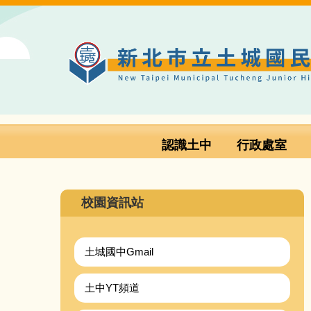
跳
到
主
要
內
容
區
認識土中
行政處室
校園資訊站
土城國中Gmail
土中YT頻道