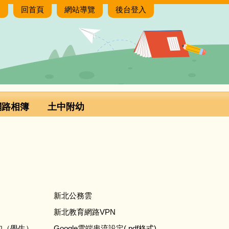
:
回首頁
網站導覽
後台登入
網路相簿
土中附幼
新北公務雲
新北教育網路VPN
須知（學生）
Google雲端串流設定(.pdf格式)