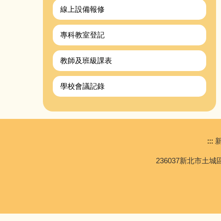
線上設備報修
專科教室登記
教師及班級課表
學校會議記錄
:::
新
236037新北市土城區