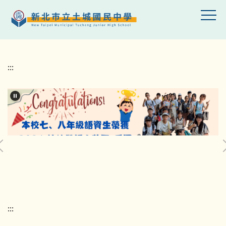
跳
到
主
要
內
狂賀本校中華民國第66屆中小學科學展覽會榮獲佳
容
績
:::
區
賀本校籃球隊參加「114年SYB全國青年少籃球邀
請賽」榮獲國男組第三名~!
賀！115-1 原住民族語認證通過學生
本校柔道「115年全國柔道錦標賽榮獲佳績」表現
優異
賀本校運動代表隊參115年全國中等學校運動會表
現優異
賀~本校田徑隊周佳韻同學參加「115年全國中等學
校運動會」榮獲田徑項目國女組3000公尺第三名!
:::