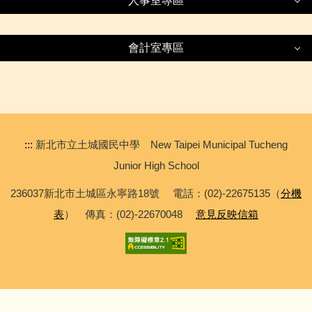
人事室專區
主題學習
家長日專區
人事室專區
校園開放資訊
抽背及學習護照專區
服務學習專區
會計室專區
教師教學計劃
場地臨時不開放資訊
段考歷屆試題
會計室專區
人事法規訊息
品德人權法治教育專區
家庭教育專區
場地租借
補考專區
常用表單
午餐暨早餐專區
會計室公告
生涯發展與技職教育專區
校園工程成果
母語日專區
:::
新北市立土城國民中學 New Taipei Municipal Tucheng
活動訊息
校園環境整理
會計相關文件
資優教育組
Junior High School
職業安全衛生專區
科展專區
介聘專區
校內各項運動競賽專區
236037新北市土城區永寧路18號 電話：(02)-22675135（
分機
會計相關法規
志工專區
各項辦法及管理要點
外籍教師專區
表
） 傳真：(02)-22670048
意見反映信箱
退休人員專區
學務宣導專區
特殊教育組
常用表單
國際教育專區
公職人員利益衝突迴避專區
相關規定
教甄專區
遺失物專區