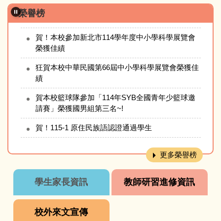
賀！！！ 新北盃第二屆自然探究與實作競賽榮獲佳
榮譽榜
績
賀！本校參加新北市114學年度中小學科學展覽會
榮獲佳績
狂賀本校中華民國第66屆中小學科學展覽會榮獲佳
績
賀本校籃球隊參加「114年SYB全國青年少籃球邀
請賽」榮獲國男組第三名~!
賀！115-1 原住民族語認證通過學生
本校柔道「115年全國柔道錦標賽榮獲佳績」表現
優異
更多榮譽榜
賀本校運動代表隊參115年全國中等學校運動會表
學生家長資訊
教師研習進修資訊
現優異
賀~本校田徑隊周佳韻同學參加「115年全國中等學
校外來文宣傳
校運動會」榮獲田徑項目國女組3000公尺第三名!