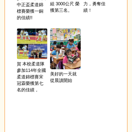
學年度
組 3000公尺 榮
力，勇奪佳
中正盃柔道錦
1金、1
抗賽表
獲第三名。
績！
標賽榮獲一銅
銅、1個
異!!
的佳績!!
及1個第
佳績
賀 本校柔道隊
114學
參加114年全國
二學期
美好的一天就
柔道錦標賽宋
開箱」
從晨讀開始
冠霖榮獲第七
園開講
名的佳績，
辦事處
Casey 