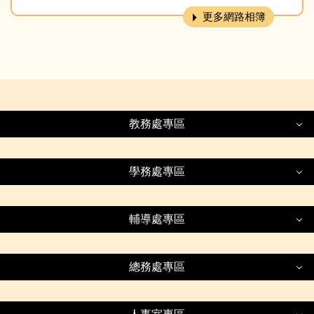
更多網路相簿
教務處專區
教務處專區
學務處專區
學務處專區
新生專區
輔導處專區
轉入轉出專區
輔導處專區
生活榮譽競賽
總務處專區
升學專區
交通安全專區
總務處專區
輔導與特教專區
寒暑假作業專區