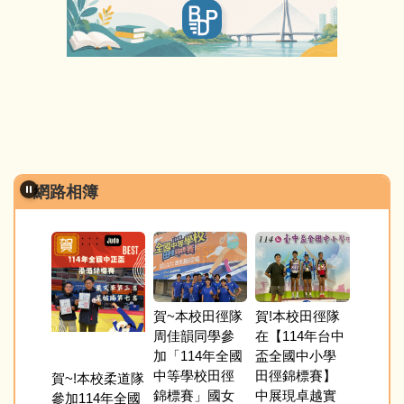
網路相簿
賀~本校田徑隊
賀!本校田徑隊
周佳韻同學參
在【114年台中
道隊參
加「114年全國
盃全國中小學
年新北市
本校田
中等學校田徑
田徑錦標賽】
賀~!本校柔道隊
校運動
加新北市
錦標賽」國女
中展現卓越實
參加114年全國
亮眼，