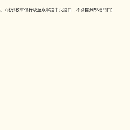
公車站。(此班校車僅行駛至永寧路中央路口，不會開到學校門口)