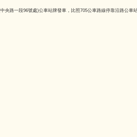
饒里站(中央路一段96號處)公車站牌發車，比照705公車路線停靠沿路